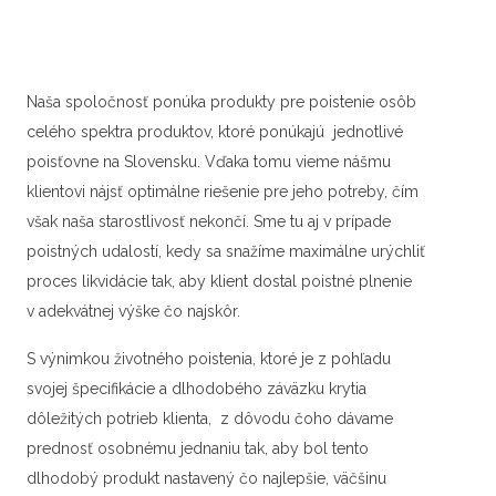
Naša spoločnosť ponúka produkty pre poistenie osôb
celého spektra produktov, ktoré ponúkajú jednotlivé
poisťovne na Slovensku. Vďaka tomu vieme nášmu
klientovi nájsť optimálne riešenie pre jeho potreby, čím
však naša starostlivosť nekončí. Sme tu aj v prípade
poistných udalostí, kedy sa snažíme maximálne urýchliť
proces likvidácie tak, aby klient dostal poistné plnenie
v adekvátnej výške čo najskôr.
S výnimkou životného poistenia, ktoré je z pohľadu
svojej špecifikácie a dlhodobého záväzku krytia
dôležitých potrieb klienta, z dôvodu čoho dávame
prednosť osobnému jednaniu tak, aby bol tento
dlhodobý produkt nastavený čo najlepšie, väčšinu