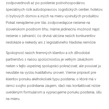
zodpovednosti až po poistenie poľnohospodárov,
špeciálnych rizík autodopravcov, logistických centier, hotelov,
či bytových domov a iných na mieru vyvinutých produktov.
Pokiaľ nenájdeme pre Vás zodpovedajúce riešenie na
slovenskom poistnom trhu, máme jedinečnú možnosť nájsť
riešenie v zahraničí, čo drvivá väčšina našich konkurentov
nedokáže a niekedy ani z legislatívneho hľadiska nemôže.
Spokojnosť našich firemných klientov a ich dlhodobé
partnerstvo s našou spoločnosťou je veľkým záväzkom
nielen v tejto úspešnej spolupráci pokračovať, ale posúvať ju
neustále na vyššiu kvalitatívnu úroveň. Vieme pripraviť pre
klientov ponuku akéhokoľvek typu poistenia, o ktoré má v
rámci svojho podnikania záujem, stačí nás kontaktovať nižšie
uvedeným formulárom a vypracujeme ponuku poistenia, šitú
na mieru.