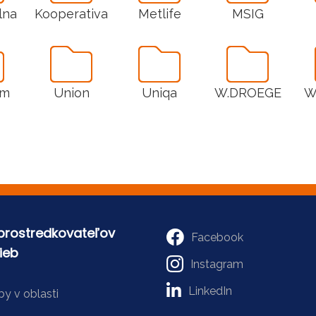
lna
Kooperativa
Metlife
MSIG
um
Union
Uniqa
W.DROEGE
W
sprostredkovateľov
Facebook
ieb
Instagram
LinkedIn
y v oblasti