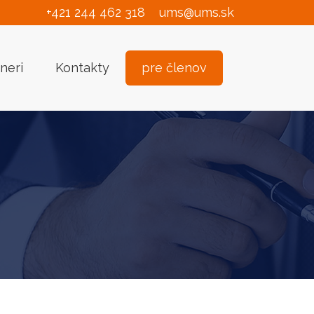
+421 244 462 318
ums@ums.sk
neri
Kontakty
pre členov