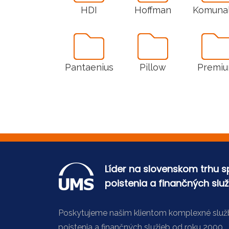
HDI
Hoffman
Komuna
Pantaenius
Pillow
Premi
Líder na slovenskom trhu 
poistenia a finančných služ
Poskytujeme našim klientom komplexné služb
poistenia a finančných služieb od roku 2000.