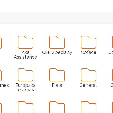
Axa
CEE Specialty
Coface
C
Assistance
rmes
Europska
Fiala
Generali
G
cestovna