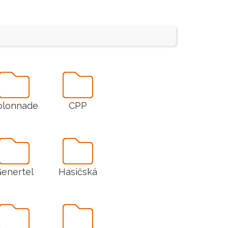
olonnade
CPP
enertel
Hasičská