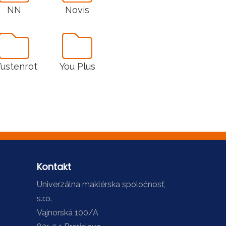
NN
Novis
ustenrot
You Plus
Kontakt
Univerzálna maklérska spoločnosť,
s.r.o.
Vajnorská 100/A